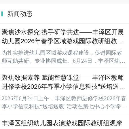
新闻动态
聚焦沙水探究 携手研学共进——丰泽区开展
幼儿园2026年春季区域游戏园际教研组教研
活动
为扎实推进幼儿园区域游戏课程建设，促进园际教
师互助共研、专业协同成长。6月24日，丰泽区幼儿
园2026年春季区域游戏园际教研组专题教研活动在
丰泽城东实验幼儿园开展。丰泽区教师进修学校幼
聚焦数据素养 赋能智慧课堂——丰泽区教师
教教研员、区域游戏教研组组长，园际教研组成员
进修学校2026年春季小学信息科技“送培送教”
与园内教师参加观摩研讨。 丰泽区城东实验幼儿园
活动在第七中心小学举行
2026年6月24日上午，丰泽区教师进修学校2026年春
郑育梓老师执教水区游戏《千帆竞技赛龙舟》，以
季小学信息科技“送培送教”活动在第七中心小学举
端午竞渡情境贯穿始终，设置梯度水道闯关赛道，
行。活动围绕“数据素养培育与课堂教学创新”主题，
幼儿搭建引水管道、自制船...
设置两节公开课及一场专题讲座，为全区信息科技
丰泽区组织幼儿园表演游戏园际教研组观摩